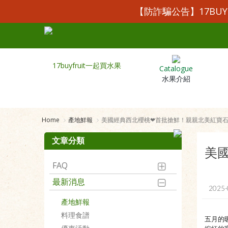
【防詐騙公告】17BU
Catalogue
水果介紹
Home
產地鮮報
美國經典西北櫻桃❤首批搶鮮！親親北美紅寶
文章分類
美
FAQ
最新消息
2025-
產地鮮報
料理食譜
五月的