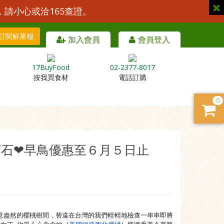
，請小心或洽165查證。
訂閱鮮果報
加入會員
會員登入
17BuyFood
02-2377-8017
按我買食材
電話訂購
0
寶石❤早鳥優惠至６月５日止
綠意盎然的櫻桃樹間，
替遠在台灣的我們輕輕地檢查一串串即將