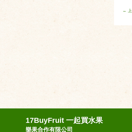
← 
17BuyFruit 一起買水果
樂果合作有限公司