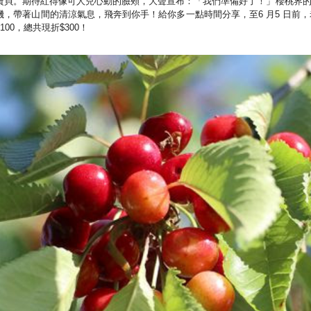
寶貝。
期待紅得像可人兒心動的臉頰，大聲宣布：「我們準備好了！」
櫻桃界的
機，帶著山間的清涼氣息，飛奔到你手！
給你多一點時間分享，至6 月5 日前，
100，總共現折$300！