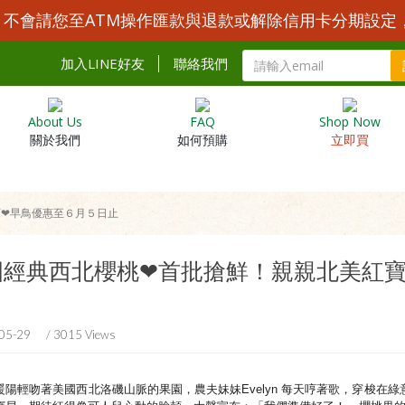
Y 不會請您至ATM操作匯款與退款或解除信用卡分期設定
加入LINE好友
聯絡我們
About Us
FAQ
Shop Now
關於我們
如何預購
立即買
石❤早鳥優惠至６月５日止
國經典西北櫻桃❤首批搶鮮！親親北美紅
05-29
/ 3015 Views
暖陽輕吻著美國西北洛磯山脈的果園，
農夫妹妹Evelyn 每天哼著歌，穿梭在