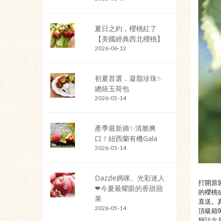
夏日之約，櫻桃紅了
【美國經典西北櫻桃】
2026-06-12
初夏首選．凝脂珍珠✨
總統玉荷包
2026-05-14
產季最新摘✨清脆爽
口！紐西蘭有機Gala
2026-05-14
Dazzle媽咪、光彩迷人
打開原
❤今夏最耀眼的香甜蘋
的櫻桃
果
直送。
2026-05-14
頂級箱9
預計六