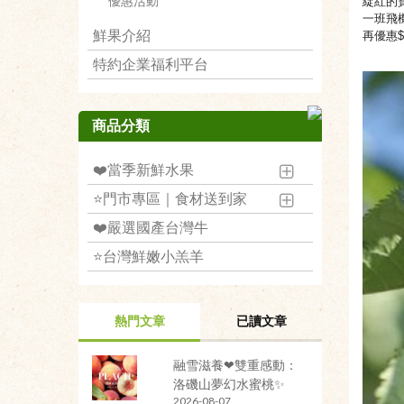
優惠活動
綻紅的
一班飛
鮮果介紹
再優惠$
特約企業福利平台
商品分類
❤️當季新鮮水果
⭐️門市專區｜食材送到家
❤️嚴選國產台灣牛
⭐️台灣鮮嫩小羔羊
熱門文章
已讀文章
融雪滋養❤雙重感動：
洛磯山夢幻水蜜桃✨
2026-08-07