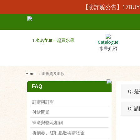
【防詐騙公告】17BU
Catalogue
水果介紹
Home
退換貨及退款
FAQ
Ｑ. 
訂購與訂單
Ｑ.
付款問題
寄送與物流相關
折價券、紅利點數與購物金