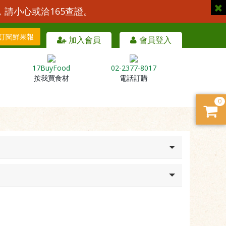
，請小心或洽165查證。
訂閱鮮果報
加入會員
會員登入
17BuyFood
02-2377-8017
按我買食材
電話訂購
0