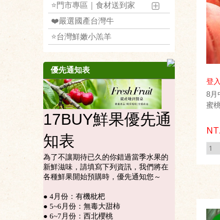
⭐️門市專區｜食材送到家
❤️嚴選國產台灣牛
⭐️台灣鮮嫩小羔羊
優先通知表
登入
8
蜜桃
NT