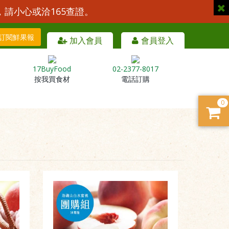
，請小心或洽165查證。
訂閱鮮果報
加入會員
會員登入
17BuyFood
02-2377-8017
按我買食材
電話訂購
0