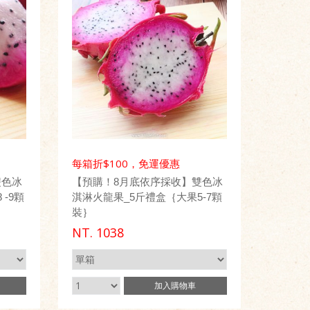
每箱折$100，免運優惠
雙色冰
【預購！8月底依序採收】雙色冰
-9顆
淇淋火龍果_5斤禮盒｛大果5-7顆
裝｝
NT.
1038
加入
購物車