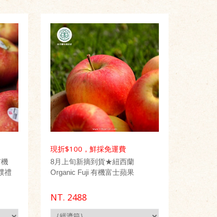
現折$100，鮮採免運費
有機
8月上旬新摘到貨★紐西蘭
質樸禮
Organic Fuji 有機富士蘋果
NT.
2488