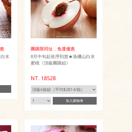
優惠
團購限同址．免運優惠
山白水
8月中旬起依序到貨★洛磯山白水
蜜桃《頂級團購組》
NT.
18528
加入
購物車