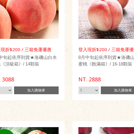
現折$200 / 三箱免運優惠
登入現折$200 / 三箱免運
月中旬起依序到貨★洛磯山白水
8月中旬起依序到貨★洛磯
《頂級箱》/ 14顆裝
蜜桃《飽滿箱》/ 16-18顆裝
.
3088
NT.
2888
加入
購物車
加入
購物車