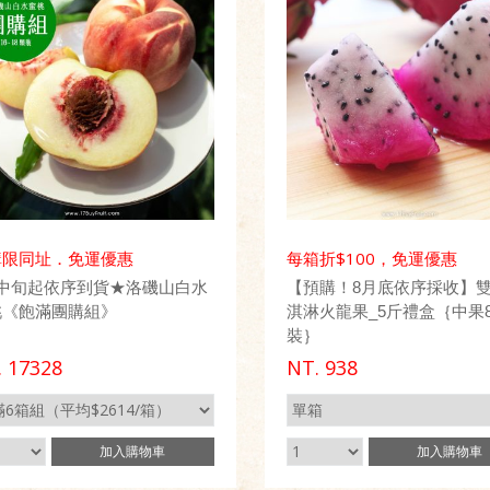
購限同址．免運優惠
每箱折$100，免運優惠
月中旬起依序到貨★洛磯山白水
【預購！8月底依序採收】
桃《飽滿團購組》
淇淋火龍果_5斤禮盒｛中果8 
裝｝
.
17328
NT.
938
加入
購物車
加入
購物車