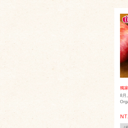
獨
8
Org
NT