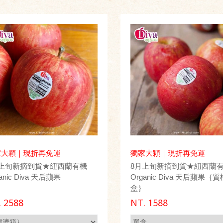
家大顆｜現折再免運
獨家大顆｜現折再免運
月上旬新摘到貨★紐西蘭有機
8月上旬新摘到貨★紐西蘭
anic Diva 天后蘋果
Organic Diva 天后蘋果｛
盒｝
.
2588
NT.
1588