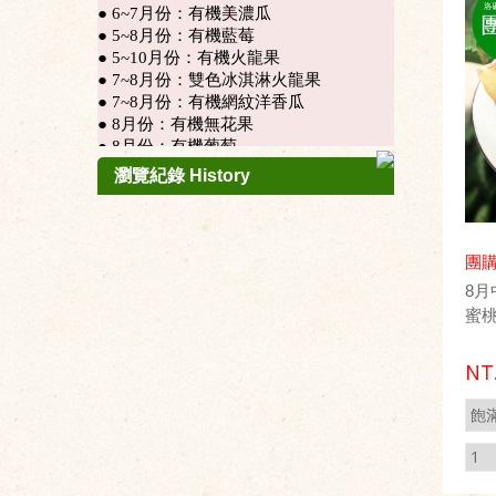
瀏覽紀錄 History
團
8
蜜
NT