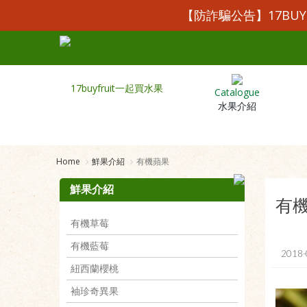
【防詐騙公告】17BU
Catalogue
水果介紹
Home
鮮果介紹
有機蘋果
鮮果介紹
有
有機草莓
有機藍莓
2018-
紐西蘭櫻桃
袖珍奇異果