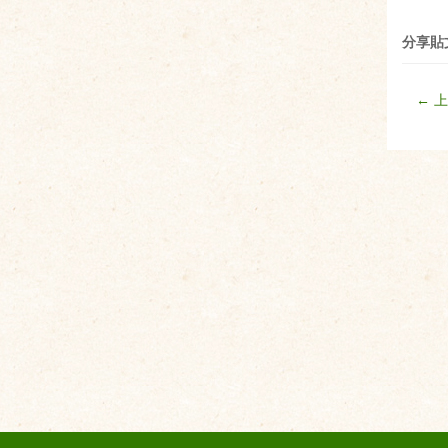
分享貼
← 