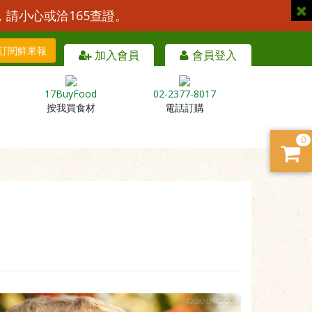
，請小心或洽165查證。
訂閱鮮果報
加入會員
會員登入
17BuyFood
02-2377-8017
按我買食材
電話訂購
0