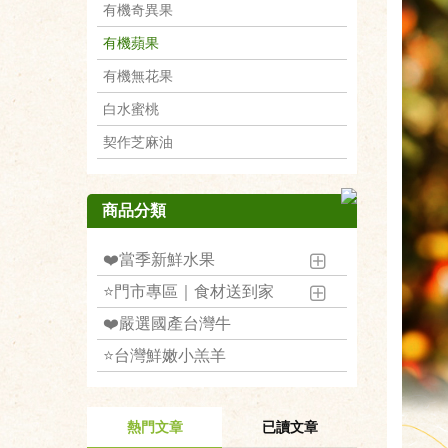
有機奇異果
有機蘋果
有機無花果
白水蜜桃
契作芝麻油
商品分類
❤️當季新鮮水果
⭐️門市專區｜食材送到家
❤️嚴選國產台灣牛
⭐️台灣鮮嫩小羔羊
熱門文章
已讀文章