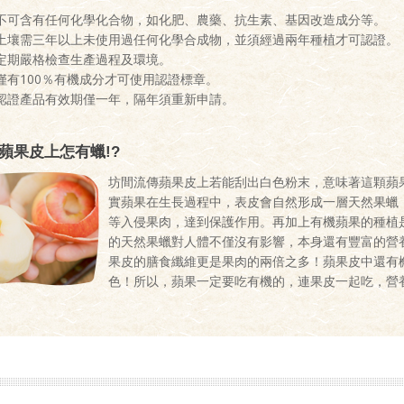
不可含有任何化學化合物，如化肥、農藥、抗生素、基因改造成分等。
土壤需三年以上未使用過任何化學合成物，並須經過兩年種植才可認證。
定期嚴格檢查生產過程及環境。
僅有100％有機成分才可使用認證標章。
認證產品有效期僅一年，隔年須重新申請。
蘋果皮上怎有蠟!?
坊間流傳蘋果皮上若能刮出白色粉末，意味著這顆蘋
實蘋果在生長過程中，表皮會自然形成一層天然果蠟
等入侵果肉，達到保護作用。再加上有機蘋果的種植
的天然果蠟對人體不僅沒有影響，本身還有豐富的營
果皮的膳食纖維更是果肉的兩倍之多！蘋果皮中還有
色！所以，蘋果一定要吃有機的，連果皮一起吃，營