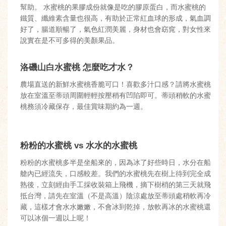
幫助。 水蜜桃的果膠成份就像是吃的膠原蛋白，而水蜜桃的
鐵質、纖維素含量也很高，有助於正常紅血球的形成，氣血調
好了，腸道順暢了，氣色紅潤美麗，身材也會窈窕，對女性來
說實在是不可多得的美顏果品。
洛磯山白水蜜桃 怎麼吃才水？
農場直送的新鮮水蜜桃香脆可口！喜歡多汁口感？請將水蜜桃
放在室溫至蒂頭周圍輕輕按壓稍有凹陷即可。蒂頭稍軟的水蜜
桃務須冷藏保存，最佳賞味期約為一週。
粉粉的水蜜桃 vs 水水的水蜜桃
粉粉的水蜜桃多半是坐船來的，因為冰了好些時日，水分在船
艙內已經流失，口感較差。我們的水蜜桃先在樹上待到完全成
熟後，立刻經由手工採收裝箱上飛機，摘下樹梢的第三天就飛
抵台灣，請先在室溫（不是高溫）陰涼處放至蒂頭處稍軟再冷
藏，這樣才會水水嫩嫩，不會冰到乾掉，放軟再冰的水蜜桃還
可以冰個一週以上呢！