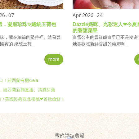
6 . 07
Apr 2026 . 24
選．凝脂珍珠✨總統玉荷包
Dazzle媽咪、光彩迷人❤今
的香甜蘋果
味，藏在細節的堅持裡。這份曾
白雪公主的脣紅齒白早已不是秘密
賓的 總統玉荷...
她喜歡吃新鮮香甜的蘋果啊...
more
！紐西蘭有機Gala
，紐西蘭新摘直送、清脆甜美
０⚡美國經典西北櫻桃❤首批搶鮮！
帶你親臨農場