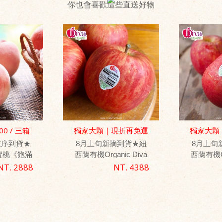
你也會喜歡這些直送好物
0 / 三箱
獨家大顆｜現折再免運
獨家大顆
優惠
依序到貨★
8月上旬新摘到貨★紐
8月上旬
蜜桃《飽滿
西蘭有機Organic Diva
西蘭有機Or
-18顆裝
天后蘋果
天后蘋果
NT. 2888
NT. 4388