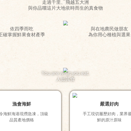
走過千里、飛越五大洲
與你品嚐這片大地依時而生的真食物
依四季而吃
與在地農民做朋友
正確掌握鮮果食材產季
為你用心種植與選果
You are what you eat.
人如其食
漁會海鮮
嚴選好肉
令海鮮海港現撈急凍，頂級
手工現切履歷好肉，業界
品質產地價格
鮮的原汁原味