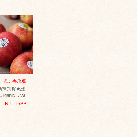
｜現折再免運
新摘到貨★紐
ganic Diva
｛質樸禮盒｝
NT. 1588