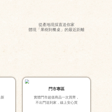
從產地現採直送你家
體現「果樹到餐桌」的最近距離
門市專區
最新
實體門市超值商品一次買齊，
不出門送到家，線上安心買