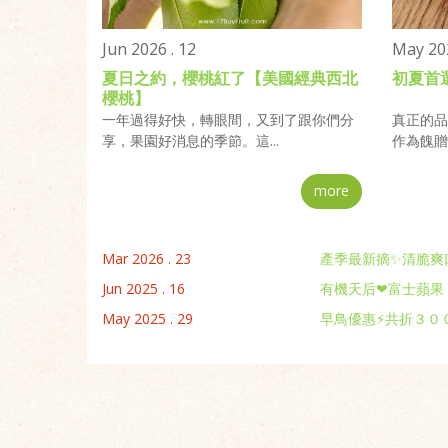
Jun 2026 . 12
May 202
夏日之約，櫻桃紅了【美國經典西北
初夏首
櫻桃】
一年過得好快，轉眼間，又到了跟你們分
真正的品
享，果園好消息的季節。這...
作為餽贈國
more
Mar 2026 . 23
產季最新摘✨清脆爽口
Jun 2025 . 16
有機天后❤富士蘋果
May 2025 . 29
早鳥優惠⚡共折３０