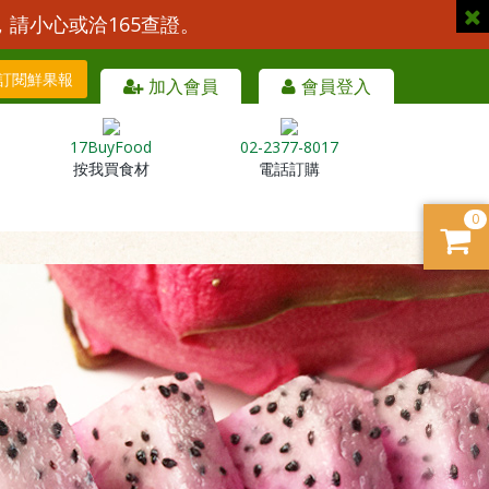
，請小心或洽165查證。
訂閱鮮果報
加入會員
會員登入
17BuyFood
02-2377-8017
按我買食材
電話訂購
0