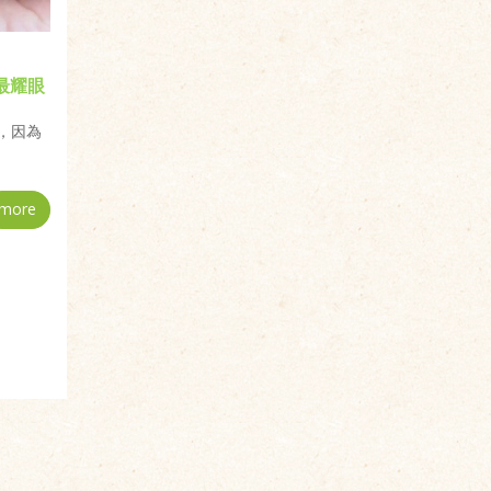
夏最耀眼
，因為
more