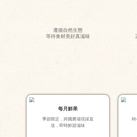
遵循自然生態
等待食材美好真滋味
每月鮮果
季節限定，跨國農場現採直
時
送，即時鮮甜滋味