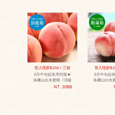
登入現折$200 / 三箱
登入現折$20
免運優惠
免運
8月中旬起依序到貨★
8月中旬起
洛磯山白水蜜桃《頂級
洛磯山白水
箱》/ 14顆裝
箱》/ 16
NT. 3088